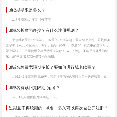
.tl续期期限是多长？
.tl续期期限从1年到10年不等
.tl域名长度为多少？有什么注册规则？
个别域名最低1个字符，一般最低2个字符起，最多63个字符。只提供英
文字母（a-z，不区分大小写）、数字（0-9）、以及"-"（英文中的连词号，
即中横线），不能使用空格及特殊字符(如!、&、? 等),"-"不能用作开头和结
尾。注*中文域名实际是转码后注册。
.tl域名续费宽限期多长？要如何进行域名续费？
.tl 域名续期宽限期是30天，我司注册的域名可以在后台进行续费生效。
.tl域名有赎回宽限期 (rgp) ？
有，.tl域名赎回的宽限期是30天。
过期且不再续期的.tl域名，多久可以再次被公开注册？