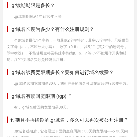
.gr续期期限是多长？
.gr续期期限从1年到10年不等
.gr域名长度为多少？有什么注册规则？
个别域名最低1个字符，一般最低2个字符起，最多63个字符。只提供英
文字母（a-z，不区分大小写）、数字（0-9）、以及"-"（英文中的连词号，
即中横线），不能使用空格及特殊字符(如!、&、? 等),"-"不能用作开头和结
尾。注*中文域名实际是转码后注册。
.gr域名续费宽限期多长？要如何进行域名续费？
.gr 域名续期宽限期是30天，我司注册的域名可以在后台进行续费生效。
.gr域名有赎回宽限期 (rgp) ？
有，.gr域名赎回的宽限期是30天。
过期且不再续期的.gr域名，多久可以再次被公开注册？
.gr域名过期后，它会经过下面的生命周期：30天的宽限期-----> 30天内