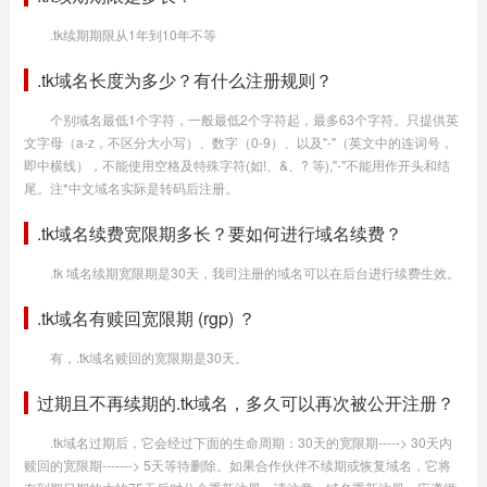
.tk续期期限从1年到10年不等
.tk域名长度为多少？有什么注册规则？
个别域名最低1个字符，一般最低2个字符起，最多63个字符。只提供英
文字母（a-z，不区分大小写）、数字（0-9）、以及"-"（英文中的连词号，
即中横线），不能使用空格及特殊字符(如!、&、? 等),"-"不能用作开头和结
尾。注*中文域名实际是转码后注册。
.tk域名续费宽限期多长？要如何进行域名续费？
.tk 域名续期宽限期是30天，我司注册的域名可以在后台进行续费生效。
.tk域名有赎回宽限期 (rgp) ？
有，.tk域名赎回的宽限期是30天。
过期且不再续期的.tk域名，多久可以再次被公开注册？
.tk域名过期后，它会经过下面的生命周期：30天的宽限期-----> 30天内
赎回的宽限期-------> 5天等待删除。如果合作伙伴不续期或恢复域名，它将