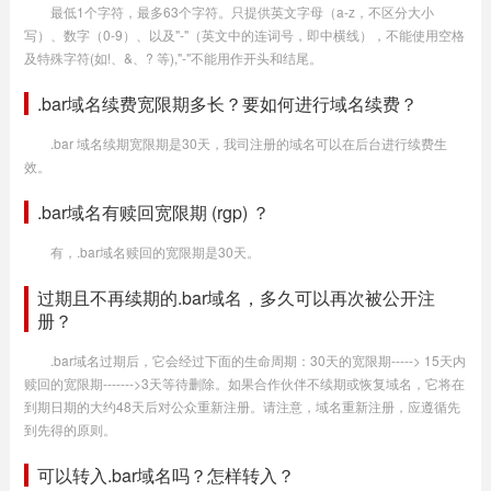
最低1个字符，最多63个字符。只提供英文字母（a-z，不区分大小
写）、数字（0-9）、以及"-"（英文中的连词号，即中横线），不能使用空格
及特殊字符(如!、&、? 等),"-"不能用作开头和结尾。
.bar域名续费宽限期多长？要如何进行域名续费？
.bar 域名续期宽限期是30天，我司注册的域名可以在后台进行续费生
效。
.bar域名有赎回宽限期 (rgp) ？
有，.bar域名赎回的宽限期是30天。
过期且不再续期的.bar域名，多久可以再次被公开注
册？
.bar域名过期后，它会经过下面的生命周期：30天的宽限期-----> 15天内
赎回的宽限期------->3天等待删除。如果合作伙伴不续期或恢复域名，它将在
到期日期的大约48天后对公众重新注册。请注意，域名重新注册，应遵循先
到先得的原则。
可以转入.bar域名吗？怎样转入？