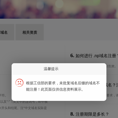
G域名
相关资质
6.
如何进行 .np域名注册
通过我司注册可以即刻生效。
温馨提示
根据工信部的要求，未批复域名后缀的域名不
7.
谁可以注册 .np域名
能注册！此页面仅供信息资料展示。
字符。
想了解.np域名的注册要求，
、以及"-"（英文中的连词号，即中横
能用作开头和结尾。注*中文域名实际是
8.
注册期限是多长？