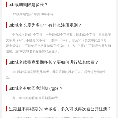
.sb续期期限是多长？
.sb续期期限从1年到10年不等
.sb域名长度为多少？有什么注册规则？
个别域名最低1个字符，一般最低2个字符起，最多63个字符。只提供英
文字母（a-z，不区分大小写）、数字（0-9）、以及"-"（英文中的连词号，
即中横线），不能使用空格及特殊字符(如!、$、&、? 等),"-"不能用作开头和
结尾。注*中文域名实际是转码后注册。
.sb域名续费宽限期多长？要如何进行域名续费？
.sb 域名续期宽限期是30天，我司注册的域名可以在后台进行续费生
效。
.sb域名有赎回宽限期 (rgp) ？
有，.sb域名赎回的宽限期是30天。
过期且不再续期的.sb域名，多久可以再次被公开注册？