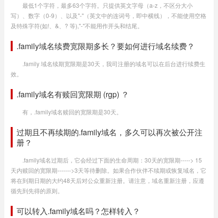
最低1个字符，最多63个字符。只提供英文字母（a-z，不区分大小
写）、数字（0-9）、以及"-"（英文中的连词号，即中横线），不能使用空格
及特殊字符(如!、&、? 等),"-"不能用作开头和结尾。
.family域名续费宽限期多长？要如何进行域名续费？
.family 域名续期宽限期是30天，我司注册的域名可以在后台进行续费生
效。
.family域名有赎回宽限期 (rgp) ？
有，.family域名赎回的宽限期是30天。
过期且不再续期的.family域名，多久可以再次被公开注
册？
.family域名过期后，它会经过下面的生命周期：30天的宽限期-----> 15
天内赎回的宽限期------->3天等待删除。如果合作伙伴不续期或恢复域名，它
将在到期日期的大约48天后对公众重新注册。请注意，域名重新注册，应遵
循先到先得的原则。
可以转入.family域名吗？怎样转入？