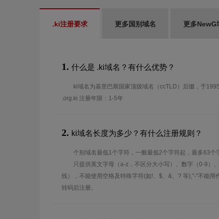
.ki注册要求
更多国别域名
更多NewG
1.
什么是 .ki域名？有什么优势？
ki域名为基里巴斯国家顶级域名（ccTLD）后缀，于1995年分配使用。 
.org.ki 注册年限：1-5年
2.
ki域名长度为多少？有什么注册规则？
个别域名最低1个字符，一般最低2个字符起，最多63个
只提供英文字母（a-z，不区分大小写）、数字（0-9）
线），不能使用空格及特殊字符(如!、$、&、? 等),"-"不
转码后注册。