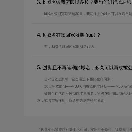
3.
ki域名续费宽限期多长？要如何进行域名续
ki域名续期宽限期是30天，我司注册的域名可以在后台
4.
ki域名有赎回宽限期 (rgp) ？
有，.ki域名赎回的宽限期是30天。
5.
过期且不再续期的域名，多久可以再次被
当ki域名过期后，它会经过下面的生命周期：
30天的宽限期-----> 30天内赎回的宽限期------- >5天等
如果合作伙伴不续期或恢复域名，它将在到期日期的大约
意，域名重新注册，应遵循先到先得的原则。
* 因每个后缀要求可能不尽相同，实际注册条件、续费赎回