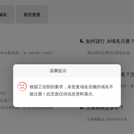
域名
相关资质
6.
如何进行 .ki域名注册
.ki .com.ki / .net.ki /
通过我司注册可以即刻生效。
温馨提示
7.
谁可以注册 .ki域名
想了解.ki域名的注册要求，
根据工信部的要求，未批复域名后缀的域名不
字符。
能注册！此页面仅供信息资料展示。
、以及"-"（英文中的连词号，即中横
8.
注册期限是多长？
能用作开头和结尾。注*中文域名实际是
注册期限从1年到5年不等。